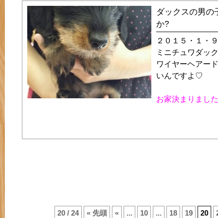
ダックスの男の
か?
２０１５・１・
ミニチュワダッ
ワイヤーヘアー
いんですよ♡
お家決まりまし
20 / 24
« 先頭
«
...
10
...
18
19
20