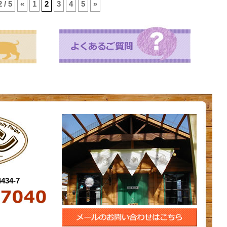
2 / 5
«
1
2
3
4
5
»
34-7