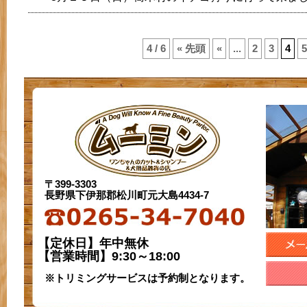
4 / 6
« 先頭
«
...
2
3
4
5
〒399-3303
長野県下伊那郡松川町元大島4434-7
【定休日】年中無休
【営業時間】9:30～18:00
※トリミングサービスは予約制となります。