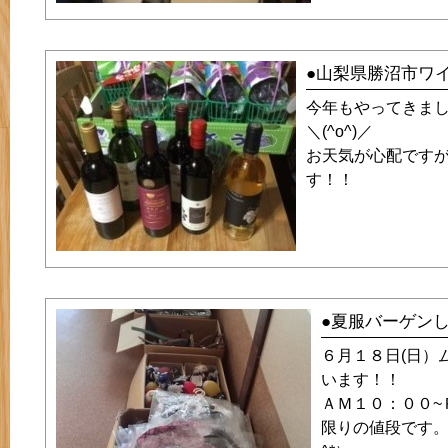
●山梨県勝沼市ワ
今年もやってきま
＼(^o^)／
お天気が心配です
す！！
●夏服バーゲン
６月１８日(日）
います！！
ＡＭ１０：００
限りの値段です。